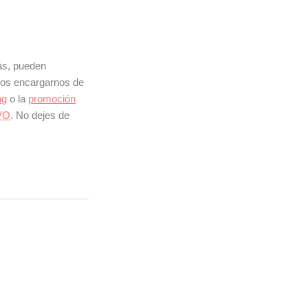
ás, pueden
mos encargarnos de
ng
o la
promoción
EVO
. No dejes de