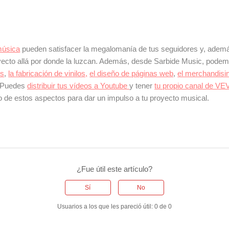
música
pueden satisfacer la megalomanía de tus seguidores y, adem
yecto allá por donde la luzcan. Además, desde Sarbide Music, pode
's
,
la fabricación de vinilos,
el diseño de páginas web
,
el merchandisi
. Puedes
distribuir tus vídeos a Youtube
y tener
tu propio canal de V
o de estos aspectos para dar un impulso a tu proyecto musical.
¿Fue útil este artículo?
Sí
No
Usuarios a los que les pareció útil: 0 de 0