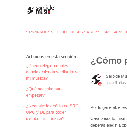
Sarbide Music
LO QUE DEBES SABER SOBRE SARBIDE MU
Artículos en esta sección
¿Cómo p
¿Puedo elegir a cuales
canales / tienda se distribuye
Sarbide Mu
mi música?
hace 9 años
¿Qué necesito para
empezar?
¿Necesito los códigos ISRC,
Por lo general, el e
UPC y DL para poder
distribuir mi música?
Caso seas tu mism
deberás elegir la o