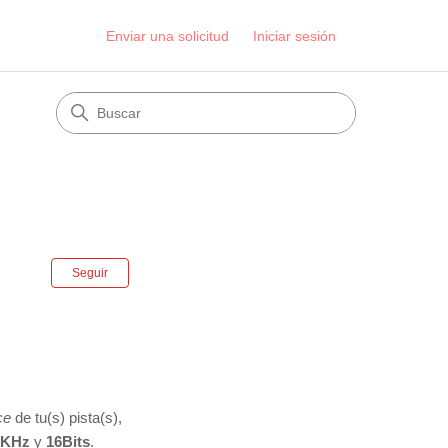
Enviar una solicitud
Iniciar sesión
Nadie lo sigue aún
Seguir
ce
de tu(s) pista(s),
 KHz
y
16Bits
.