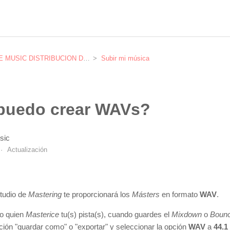
SIC DISTRIBUCION DIGITAL
Subir mi música
uedo crear WAVs?
sic
Actualización
studio de
Mastering
te proporcionará los
Másters
en formato
WAV
.
o quien
Masterice
tu(s) pista(s), cuando guardes el
Mixdown
o
Boun
pción "guardar como" o "exportar" y seleccionar la opción
WAV
a
44.1